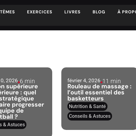
STÈMES
EXERCICES
LIVRES
BLOG
À PROP
10, 2026
février 4, 2026
6 min
11 min
on supérieure
Rouleau de massage :
érieure : quel
l’outil essentiel des
 stratégique
basketteurs
aire progresser
Nutrition & Santé
quipe de
ball ?
Conseils & Astuces
s & Astuces