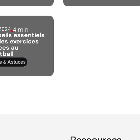
 2024
4 min
eils essentiels
des exercices
ces au
tball
s & Astuces
Ressources