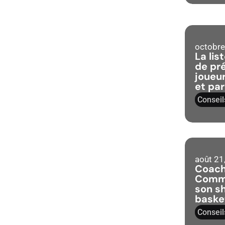
octobre
La lis
de pré
joueur
et pa
Conseil
août 21
Coachi
Comme
son s
basket
Conseil