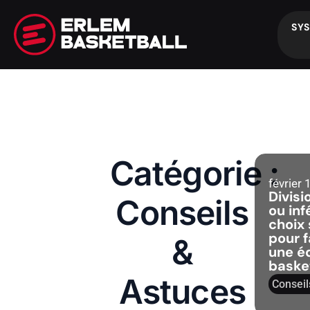
SY
Catégorie :
février 
Divisi
Conseils
ou inf
choix
pour f
&
une é
basket
Astuces
Conseil