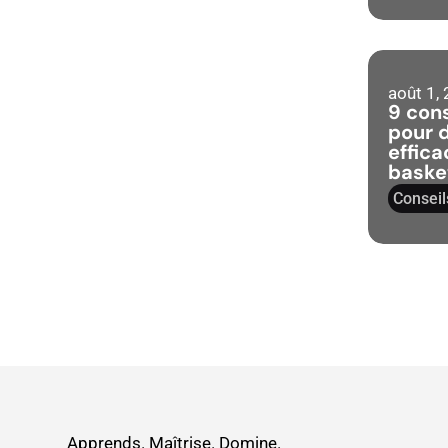
août 1,
9 cons
pour 
effica
baske
Conseil
Apprends. Maîtrise. Domine.