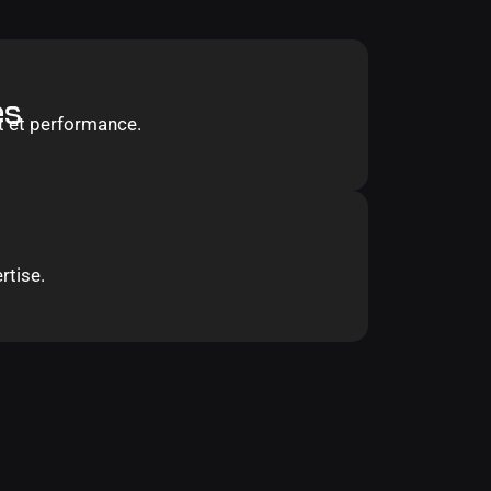
es
 et performance.
rtise.