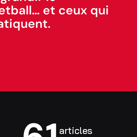
etball… et ceux qui
atiquent.
61
articles