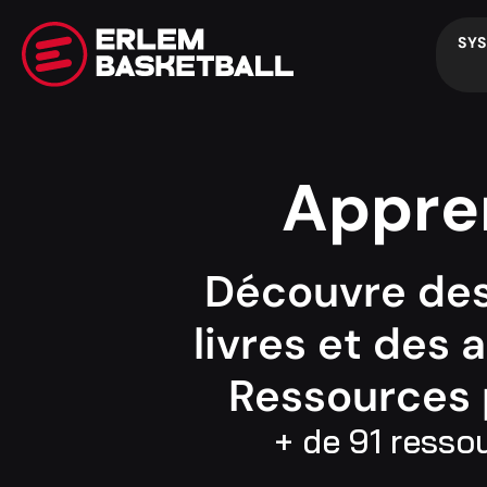
SY
Appren
Découvre des
livres et des 
Ressources 
+ de
91
ressou