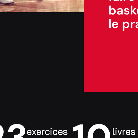
bask
le pr
23
10
exercices
livres