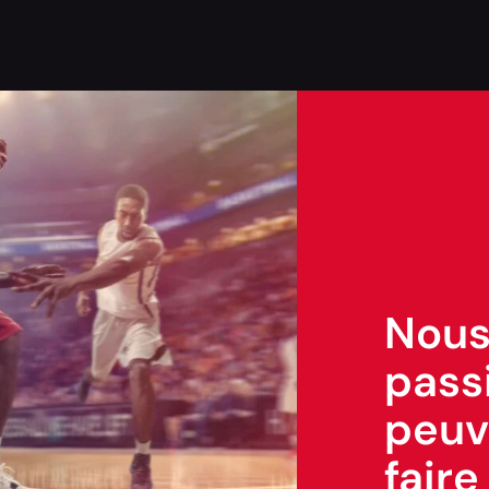
Nous
passi
peuv
faire