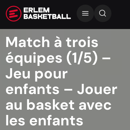
Match à trois
équipes (1/5) –
Jeu pour
enfants – Jouer
au basket avec
les enfants