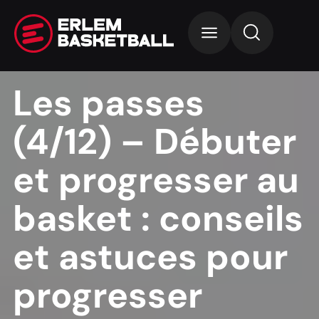
Les passes
(4/12) – Débuter
et progresser au
basket : conseils
et astuces pour
progresser